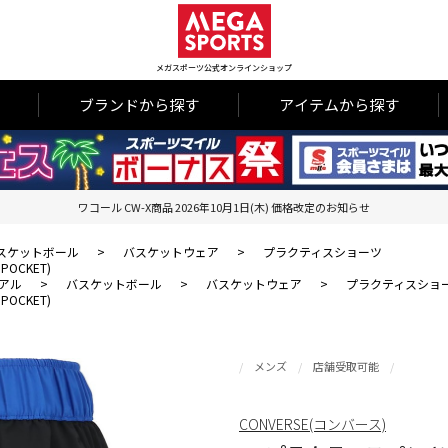
メガスポーツ公式オンラインショップ
ブランドから探す
アイテムから探す
ワコール CW-X商品 2026年10月1日(木) 価格改定のお知らせ
スケットボール
>
バスケットウェア
>
プラクティスショーツ
POCKET)
アル
>
バスケットボール
>
バスケットウェア
>
プラクティスショ
POCKET)
メンズ
店舗受取可能
CONVERSE(コンバース)