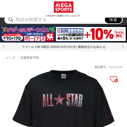
スポーツ
アウトドア
ブランド
アイテム
から探す
から探す
から探す
から探す
メガスポーツ公式オンラインショップ
検索
ワコール CW-X商品 2026年10月1日(木) 価格改定のお知らせ
メンズ
店舗受取可能
商品番号：
84321108