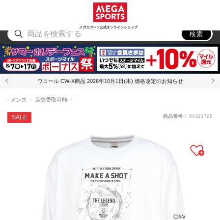
スポーツ
アウトドア
ブランド
アイテム
から探す
から探す
から探す
から探す
メガスポーツ公式オンラインショップ
検索
ワコール CW-X商品 2026年10月1日(木) 価格改定のお知らせ
メンズ
店舗受取可能
商品番号：
84321728
SALE