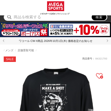
スポーツ
アウトドア
ブランド
アイテム
から探す
から探す
から探す
から探す
メガスポーツ公式オンラインショップ
検索
ワコール CW-X商品 2026年10月1日(木) 価格改定のお知らせ
メンズ
店舗受取可能
商品番号：
84321793
SALE