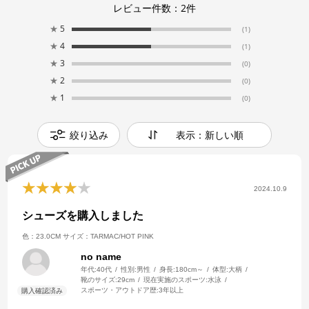
レビュー件数：
2
件
★
5
(1)
★
4
(1)
★
3
(0)
★
2
(0)
★
1
(0)
絞り込み
表示：新しい順
2024.10.9
シューズを購入しました
色：23.0CM
サイズ：TARMAC/HOT PINK
no name
年代:
40代
性別:
男性
身長:
180cm～
体型:
大柄
靴のサイズ:
29cm
現在実施のスポーツ:
水泳
スポーツ・アウトドア歴:
3年以上