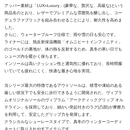
アッパー素材は「LUX=Luxury」(豪華な、贅沢な、高級な)という
商品名のとおり、レザーでプレミアムな雰囲気を醸し出し、コー
デュラファブリックを組み合わせることにより、耐久性を高めま
した。
さらに、ウォータープルーフ仕様で、雨や雪の日も安心です。
ライナーには、熱反射保温機能「オムニヒートインフィニティ」
のゴールドの裏地が、体の熱を反射するため、真冬の寒い日でも
シューズ内を暖かく保ちます。
インソールは高いクッション性と通気性に優れており、長時間履
いていても疲れにくく、快適な履き心地を実現。
当シリーズ最大の特徴であるアウトソールは、積雪や凍結のある
厳しい状況下でも安全に歩行できるように開発された、ヴィブラ
ムオリジナルソールのヴィブラム「アークティックグリップ オル
テライン」を採用しており、細かい突起付きのラグ(凸部)が摩擦力
を利用して、安定したグリップ力を発揮します。
クラシカルなシューレースタイプで、真冬のウィンターコーディ
ネートに取り入れやすアイテムです。