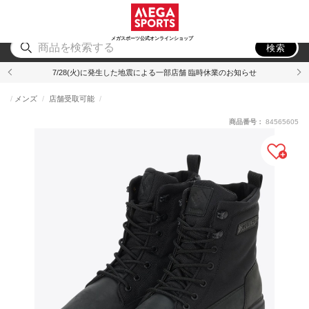
スポーツ
アウトドア
ブランド
アイテム
から探す
から探す
から探す
から探す
メガスポーツ公式オンラインショップ
検索
7/28(火)に発生した地震による一部店舗 臨時休業のお知らせ
メンズ
店舗受取可能
商品番号：
84565605