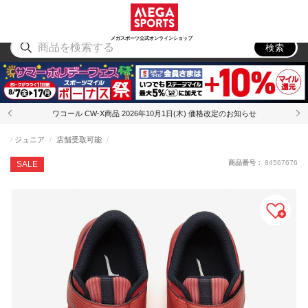
スポーツ
アウトドア
ブランド
アイテム
から探す
から探す
から探す
から探す
メガスポーツ公式オンラインショップ
検索
ワコール CW-X商品 2026年10月1日(木) 価格改定のお知らせ
ジュニア
店舗受取可能
商品番号：
84567676
SALE