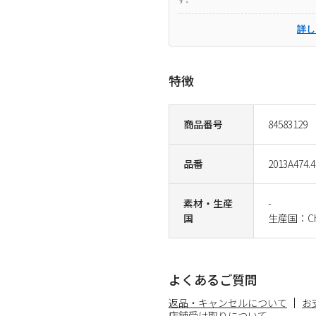
詳し
特徴
商品番号
84583129
品番
2013A474.4
素材・生産
-
国
生産国：Ch
よくあるご質問
返品・キャンセルについて
お
店舗受け取りについて