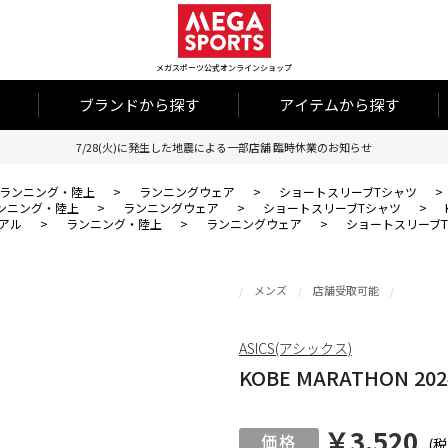
メガスポーツ公式オンラインショップ
ブランドから探す
アイテムから探す
7/28(火)に発生した地震による一部店舗 臨時休業のお知らせ
ランニング・陸上
>
ランニングウェア
>
ショートスリーブTシャツ
>
ンニング・陸上
>
ランニングウェア
>
ショートスリーブTシャツ
>
アル
>
ランニング・陸上
>
ランニングウェア
>
ショートスリーブ
メンズ
店舗受取可能
ASICS(アシックス)
KOBE MARATHON 2024
￥3,520
(税