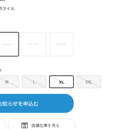
75マイル
ら
M
L
XL
XXL
お知らせを申込む