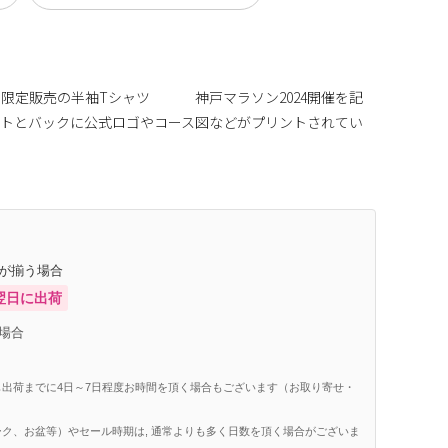
した限定販売の半袖Tシャツ 神戸マラソン2024開催を記
ントとバックに公式ロゴやコース図などがプリントされてい
庫が揃う場合
翌日に出荷
場合
出荷までに4日～7日程度お時間を頂く場合もございます（お取り寄せ・
ク、お盆等）やセール時期は, 通常よりも多く日数を頂く場合がございま