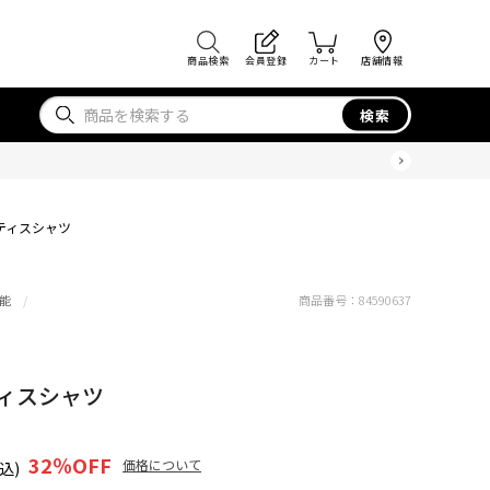
商品検索
会員登録
カート
店舗情報
検索
ラクティスシャツ
能
商品番号：
84590637
クティスシャツ
32
％OFF
価格について
込)