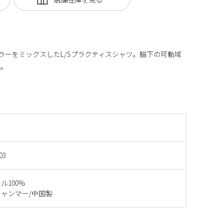
カラーをミックスしたL/Sプラクティスシャツ。脇下の可動域
ル。
03
ル100%
ャンマー/中国製