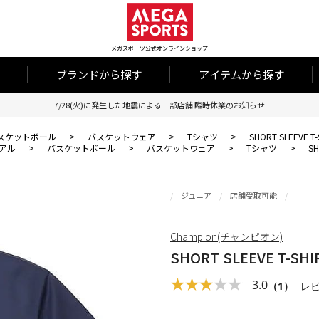
メガスポーツ公式オンラインショップ
ブランドから探す
アイテムから探す
7/28(火)に発生した地震による一部店舗 臨時休業のお知らせ
スケットボール
>
バスケットウェア
>
Tシャツ
>
SHORT SLEEVE T-
アル
>
バスケットボール
>
バスケットウェア
>
Tシャツ
>
SH
ジュニア
店舗受取可能
Champion(チャンピオン)
SHORT SLEEVE T-SHI
3.0
（1）
レ