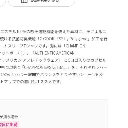
エステル100%の吸汗速乾機能を備えた素材に、汗によるニ
抗菌防臭機能「C ODORLESS by Polygiene」加工を行
トスリーブTシャツです。胸には「CHAMPION
ットボール)」、「AUTHENTIC AMERICAN
ティック アメリカン アスレチックウェア)」とCロゴ入りのカプセル
は縦に「CHAMPION BASKETBALL」を、それぞれラバー
ジの近いカラー展開でバランスをとりやすいショーツ(CK-
セットアップでの着用もオススメです。
庫が揃う場合
翌日に出荷