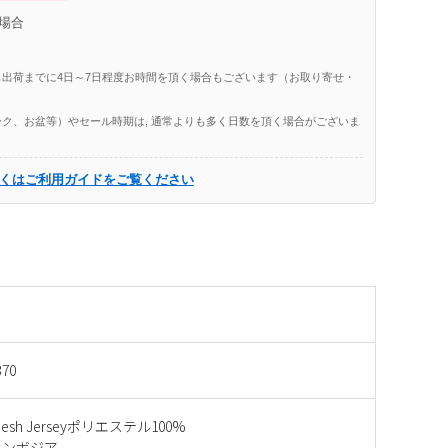
場合
出荷までに4日～7日程度お時間を頂く場合もございます（お取り寄せ・
ク、お盆等）やセール時期は, 通常よりも多く日数を頂く場合がございま
くはご利用ガイドをご覧ください
370
 Mesh Jerseyポリエステル100%
カンボジア