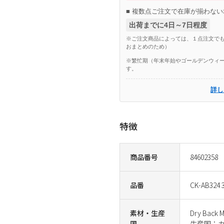
■ 複数点ご注文で在庫が揃わない
出荷までに4日～7日程度
※ご注文商品によっては、１点注文でも
おまとめのため）
※繁忙期（年末年始やゴールデンウィー
す。
詳し
特徴
商品番号
84602358
品番
CK-AB324 
素材・生産
Dry Back
国
生産国：