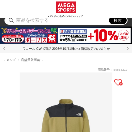
スポーツ
アウトドア
ブランド
アイテム
から探す
から探す
から探す
から探す
メガスポーツ公式オンラインショップ
検索
ワコール CW-X商品 2026年10月1日(木) 価格改定のお知らせ
メンズ
店舗受取可能
商品番号：
84654219