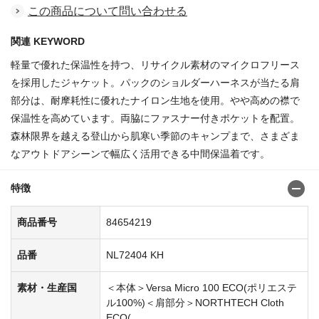
この商品について問い合わせる
関連 KEYWORD
軽量で優れた保温性を持つ、リサイクル素材のマイクロフリース
を採用したジャケット。パックのショルダーハーネスが当たる肩
部分は、耐摩耗性に優れたナイロン生地を使用。やや高めの襟で
保温性を高めています。両脇にファスナー付きポケットを配置。
森林限界を越える登山から肌寒い季節のキャンプまで、さまざま
なアウトドアシーンで幅広く活用できる中間保温着です。
特徴
商品番号
84654219
品番
NL72404 KH
素材・生産国
＜本体＞Versa Micro 100 ECO(ポリエステ
ル100%)＜肩部分＞NORTHTECH Cloth
ECO(