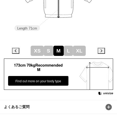
Length
71cm
XS
S
M
L
XL
173cm 70kgRecommended
M
Find out more on your body type
よくあるご質問