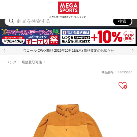
スポーツ
アウトドア
ブランド
アイテム
から探す
から探す
から探す
から探す
メガスポーツ公式オンラインショップ
検索
ワコール CW-X商品 2026年10月1日(木) 価格改定のお知らせ
メンズ
店舗受取可能
商品番号：
84655380