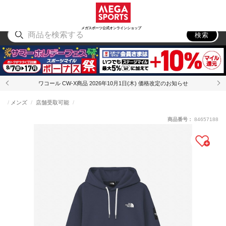
スポーツ
アウトドア
ブランド
アイテム
から探す
から探す
から探す
から探す
メガスポーツ公式オンラインショップ
検索
ワコール CW-X商品 2026年10月1日(木) 価格改定のお知らせ
メンズ
店舗受取可能
商品番号：
84657188