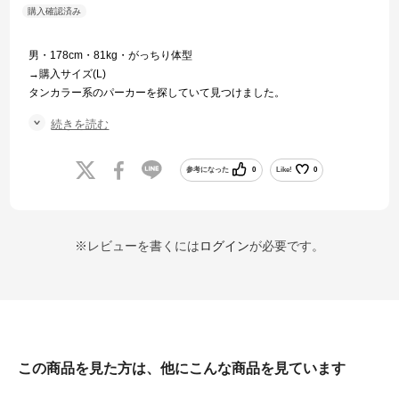
男・178cm・81kg・がっちり体型
→購入サイズ(L)
タンカラー系のパーカーを探していて見つけました。
色合いが非常に良く、また裏起毛仕上げで肌触りもよく暖かいです。
続きを読む
ただ暑がりの方は春秋には暑く感じるかもしれません。
サイズ感については、上記のとおりの体型でLの場合、ジャストサイズ
です。
参考になった
0
Like!
0
LLの場合、少しゆとりがあり着こなしやすいです。
総じて、着心地も色合いもよく非常に良いパーカーです。
※レビューを書くには
ログイン
が必要です。
この商品を見た方は、他にこんな商品を見ています