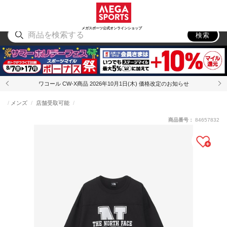
スポーツ
アウトドア
ブランド
アイテム
から探す
から探す
から探す
から探す
メガスポーツ公式オンラインショップ
検索
ワコール CW-X商品 2026年10月1日(木) 価格改定のお知らせ
メンズ
店舗受取可能
商品番号：
84657832