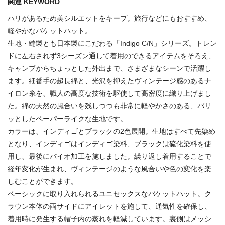
関連 KEYWORD
ハリがあるため美シルエットをキープ。旅行などにもおすすめ、
軽やかなバケットハット。
生地・縫製とも日本製にこだわる「Indigo C/N」シリーズ。トレン
ドに左右されず3シーズン通して着用のできるアイテムをそろえ、
キャンプからちょっとした外出まで、さまざまなシーンで活躍し
ます。細番手の超長綿と、光沢を抑えたヴィンテージ感のあるナ
イロン糸を、職人の高度な技術を駆使して高密度に織り上げまし
た。綿の天然の風合いを残しつつも非常に軽やかさのある、パリ
ッとしたペーパーライクな生地です。
カラーは、インディゴとブラックの2色展開。生地はすべて先染め
となり、インディゴはインディゴ染料、ブラックは硫化染料を使
用し、最後にバイオ加工を施しました。繰り返し着用することで
経年変化が生まれ、ヴィンテージのような風合いや色の変化を楽
しむことができます。
ベーシックに取り入れられるユニセックスなバケットハット。ク
ラウン本体の両サイドにアイレットを施して、通気性を確保し、
着用時に発生する帽子内の蒸れを軽減しています。裏側はメッシ