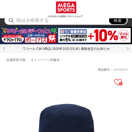
スポーツ
アウトドア
ブランド
アイテム
から探す
から探す
から探す
から探す
メガスポーツ公式オンラインショップ
検索
ワコール CW-X商品 2026年10月1日(木) 価格改定のお知らせ
店舗受取可能
キャンペーン対象外
商品番号：
84658053