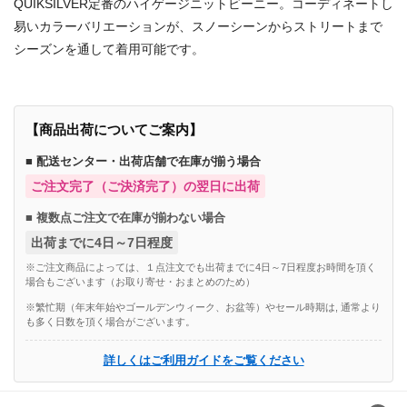
QUIKSILVER定番のハイゲージニットビーニー。コーディネートし
易いカラーバリエーションが、スノーシーンからストリートまで
シーズンを通して着用可能です。
【商品出荷についてご案内】
■ 配送センター・出荷店舗で在庫が揃う場合
ご注文完了（ご決済完了）の翌日に出荷
■ 複数点ご注文で在庫が揃わない場合
出荷までに4日～7日程度
※ご注文商品によっては、１点注文でも出荷までに4日～7日程度お時間を頂く
場合もございます（お取り寄せ・おまとめのため）
※繁忙期（年末年始やゴールデンウィーク、お盆等）やセール時期は, 通常より
も多く日数を頂く場合がございます。
詳しくはご利用ガイドをご覧ください