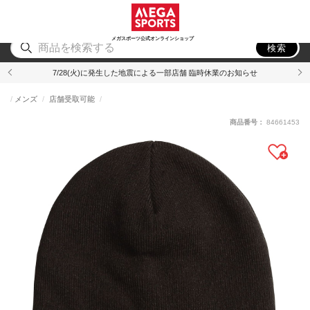
スポーツ
アウトドア
ブランド
アイテム
から探す
から探す
から探す
から探す
メガスポーツ公式オンラインショップ
検索
7/28(火)に発生した地震による一部店舗 臨時休業のお知らせ
メンズ
店舗受取可能
商品番号：
84661453