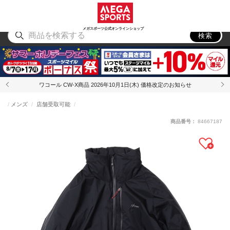
スポーツ
アウトドア
ブランド
アイテム
から探す
から探す
から探す
から探す
メガスポーツ公式オンラインショップ
検索
ワコール CW-X商品 2026年10月1日(木) 価格改定のお知らせ
メンズ
店舗受取可能
商品番号：
84667187