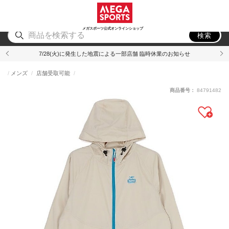
スポーツ
アウトドア
ブランド
アイテム
から探す
から探す
から探す
から探す
メガスポーツ公式オンラインショップ
検索
7/28(火)に発生した地震による一部店舗 臨時休業のお知らせ
メンズ
店舗受取可能
商品番号：
84791482