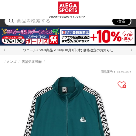
スポーツ
アウトドア
ブランド
アイテム
から探す
から探す
から探す
から探す
メガスポーツ公式オンラインショップ
検索
ワコール CW-X商品 2026年10月1日(木) 価格改定のお知らせ
メンズ
店舗受取可能
商品番号：
84791995