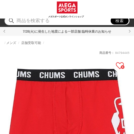
スポーツ
アウトドア
ブランド
アイテム
から探す
から探す
から探す
から探す
メガスポーツ公式オンラインショップ
検索
7/28(火)に発生した地震による一部店舗 臨時休業のお知らせ
メンズ
店舗受取可能
商品番号：
84794445