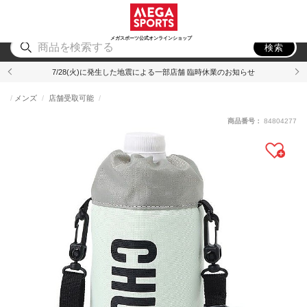
スポーツ
アウトドア
ブランド
アイテム
から探す
から探す
から探す
から探す
メガスポーツ公式オンラインショップ
検索
7/28(火)に発生した地震による一部店舗 臨時休業のお知らせ
メンズ
店舗受取可能
商品番号：
84804277