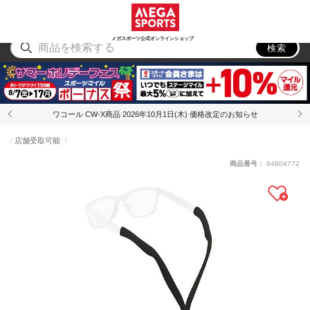
スポーツ
アウトドア
ブランド
アイテム
から探す
から探す
から探す
から探す
メガスポーツ公式オンラインショップ
検索
ワコール CW-X商品 2026年10月1日(木) 価格改定のお知らせ
店舗受取可能
商品番号：
84804772