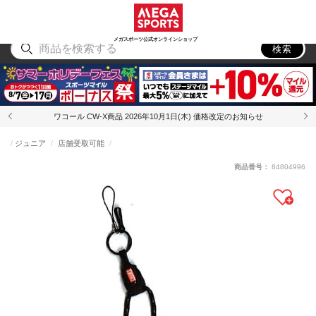
スポーツ
アウトドア
ブランド
アイテム
から探す
から探す
から探す
から探す
メガスポーツ公式オンラインショップ
検索
ワコール CW-X商品 2026年10月1日(木) 価格改定のお知らせ
ジュニア
店舗受取可能
商品番号：
84804996