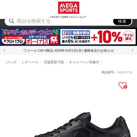
スポーツ
アウトドア
ブランド
アイテム
から探す
から探す
から探す
から探す
メガスポーツ公式オンラインショップ
検索
ワコール CW-X商品 2026年10月1日(木) 価格改定のお知らせ
メンズ
レディース
店舗受取可能
キャンペーン対象外
商品番号：
84806728