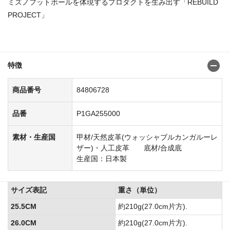
ミズノフットボールを体現するプロダクトを生み出す「REBUILD
PROJECT」
商品番号：84806710
特徴
商品番号
84806728
品番
P1GA255000
素材・生産国
甲材/天然皮革(ウォッシャブルカンガルーレ
ザー)・人工皮革 底材/合成底
生産国：日本製
サイズ表記
重さ（単位）
25.5CM
約210g(27.0cm片方).
26.0CM
約210g(27.0cm片方).