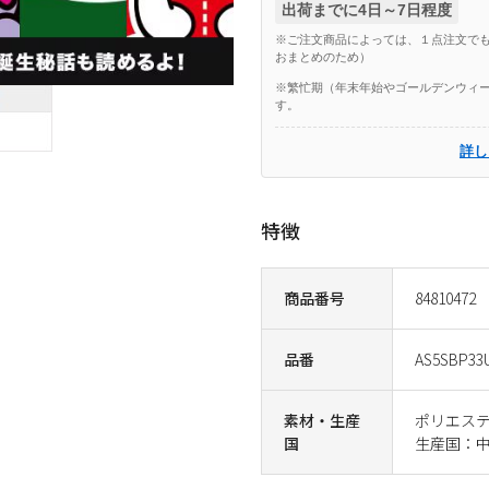
出荷までに4日～7日程度
※ご注文商品によっては、１点注文でも
おまとめのため）
※繁忙期（年末年始やゴールデンウィー
す。
詳し
特徴
商品番号
84810472
品番
AS5SBP33
素材・生産
ポリエス
国
生産国：