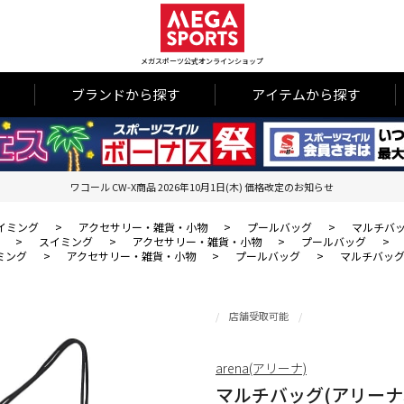
メガスポーツ公式オンラインショップ
ブランドから探す
アイテムから探す
ワコール CW-X商品 2026年10月1日(木) 価格改定のお知らせ
イミング
>
アクセサリー・雑貨・小物
>
プールバッグ
>
マルチバッ
>
スイミング
>
アクセサリー・雑貨・小物
>
プールバッグ
>
ミング
>
アクセサリー・雑貨・小物
>
プールバッグ
>
マルチバッグ
店舗受取可能
arena(アリーナ)
マルチバッグ(アリーナ