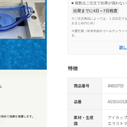
■ 複数点ご注文で在庫が揃わない
出荷までに4日～7日程度
※ご注文商品によっては、１点注文でも
おまとめのため）
※繁忙期（年末年始やゴールデンウィー
す。
詳し
特徴
商品番号
84810753
品番
AS5SGG52
素材・生産
アイカップ
国
エラスト