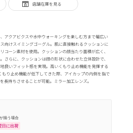
ら、アクアビクスや水中ウォーキングを楽しむ方まで幅広い
ネス向けスイミングゴーグル。肌に直接触れるクッションに
シリコーン素材を使用。クッションの顔当たり面積が広く、
造。さらに、クッションは顔の形状に合わせた立体設計で、
心地良いフィット感を実現。高いくもり止め機能を発揮する
おり、くもり止め機能が低下してきた際、アイカップの内側を指で
能を長持ちさせることが可能。ミラー加工レンズ。
庫が揃う場合
翌日に出荷