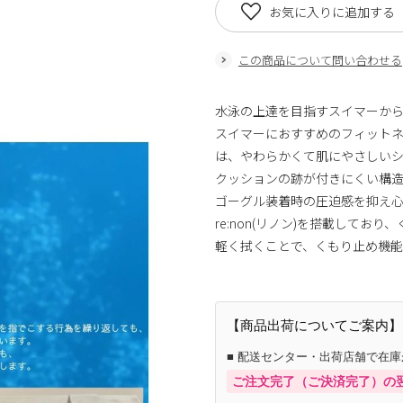
お気に入りに追加する
この商品について問い合わせる
水泳の上達を目指すスイマーか
スイマーにおすすめのフィット
は、やわらかくて肌にやさしい
クッションの跡が付きにくい構
ゴーグル装着時の圧迫感を抑え
re:non(リノン)を搭載して
軽く拭くことで、くもり止め機
【商品出荷についてご案内】
■ 配送センター・出荷店舗で在
ご注文完了（ご決済完了）の