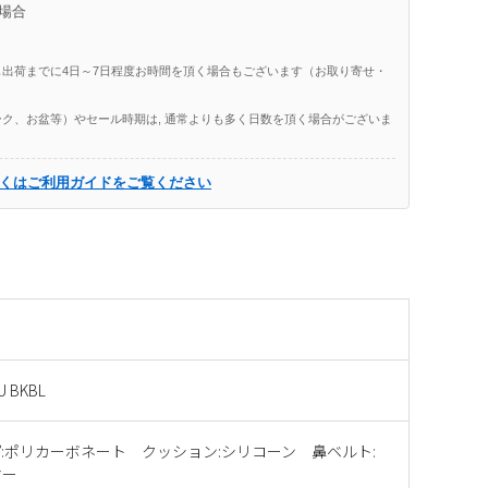
場合
出荷までに4日～7日程度お時間を頂く場合もございます（お取り寄せ・
ク、お盆等）やセール時期は, 通常よりも多く日数を頂く場合がございま
くはご利用ガイドをご覧ください
U BKBL
:ポリカーボネート クッション:シリコーン 鼻ベルト:
マー