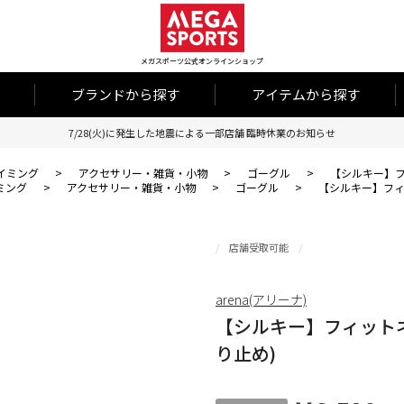
メガスポーツ公式オンラインショップ
ブランドから探す
アイテムから探す
7/28(火)に発生した地震による一部店舗 臨時休業のお知らせ
イミング
>
アクセサリー・雑貨・小物
>
ゴーグル
>
【シルキー】フ
ミング
>
アクセサリー・雑貨・小物
>
ゴーグル
>
【シルキー】フィ
店舗受取可能
arena(アリーナ)
【シルキー】フィット
り止め)