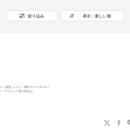
絞り込み
表示：新しい順
m
体型:
ふつう
靴のサイズ:
27cm
ツ・アウトドア歴:
3年以上