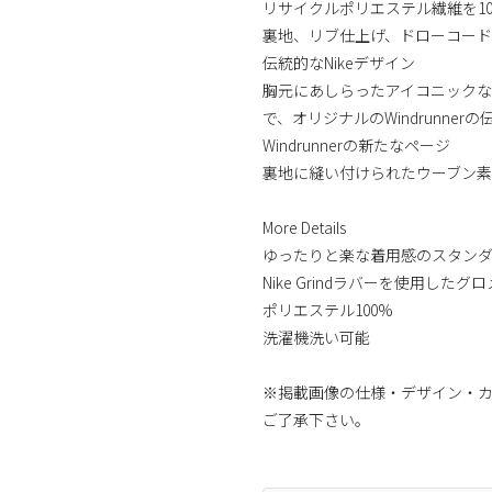
リサイクルポリエステル繊維を1
裏地、リブ仕上げ、ドローコード
伝統的なNikeデザイン
胸元にあしらったアイコニックな
で、オリジナルのWindrunne
Windrunnerの新たなページ
裏地に縫い付けられたウーブン素材
More Details
ゆったりと楽な着用感のスタン
Nike Grindラバーを使用したグ
ポリエステル100%
洗濯機洗い可能
※掲載画像の仕様・デザイン・
ご了承下さい。