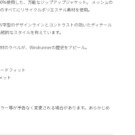
00%使用した、万能なジップアップジャケット。 メッシュの
のすべてにリサイクルポリエステル素材を使用。
V字型のデザインラインとコントラストの効いたディテール
rの伝統的なスタイルを称えています。
のラベルが、Windrunnerの歴史をアピール。
ダードフィット
ロメット
カラー等が予告なく変更される場合があります。あらかじめ