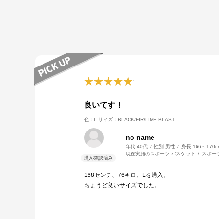
良いてす！
色：L
サイズ：BLACK/FIR/LIME BLAST
no name
年代:
40代
性別:
男性
身長:
166～170c
現在実施のスポーツ:
バスケット
スポー
168センチ、76キロ、Lを購入。
ちょうど良いサイズでした。