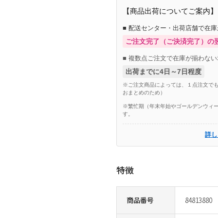
【商品出荷についてご案内】
■ 配送センター・出荷店舗で在
ご注文完了（ご決済完了）の
■ 複数点ご注文で在庫が揃わない
出荷までに4日～7日程度
※ご注文商品によっては、１点注文でも
おまとめのため）
※繁忙期（年末年始やゴールデンウィー
す。
詳し
特徴
商品番号
84813880