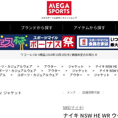
メガスポーツ公式オンラインショップ
ブランドから探す
アイテムから探す
ワコール CW-X商品 2026年10月1日(木) 価格改定のお知らせ
ーツ・カジュアルウェア
>
アウター
>
ジャケット
>
ナイキ NSW H
ポーツ・カジュアルウェア
>
アウター
>
ジャケット
>
ナイキ NSW
アル
>
スポーツ・カジュアルウェア
>
アウター
>
ジャケット
>
メンズ
店舗受取可能
NIKE(ナイキ)
ナイキ NSW HE WR