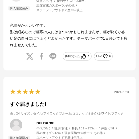
体型:
ふつう
靴のサイズ:
～23cm
現在実施のスポーツ:
その他
スポーツ・アウトドア歴:
3年以上
色味がかわいいです。
形は細めなので幅広の人にはきついかもしれませんが、幅が狭く小さ
い足の自分にはちょうどよかったです。テーマパークで1日歩いても疲
れませんでした。
参考になった
0
Like!
0
2024.6.23
すぐ届きました!
色：24
サイズ：セイル/ライラックブルーム/ココナッツミルク/ホワイト/ブラック
no name
年代:
50代
性別:
女性
身長:
151～155cm
体型:
小柄
靴のサイズ:
24cm
現在実施のスポーツ:
その他
スポーツ・アウトドア歴:
3年以上