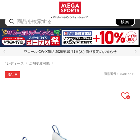
スポーツ
アウトドア
ブランド
アイテム
から探す
から探す
から探す
から探す
メガスポーツ公式オンラインショップ
検索
ワコール CW-X商品 2026年10月1日(木) 価格改定のお知らせ
レディース
店舗受取可能
商品番号：
84815612
SALE