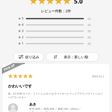
5.0
レビュー件数：
2
件
★
5
(2)
★
4
(0)
★
3
(0)
★
2
(0)
★
1
(0)
絞り込み
表示：新しい順
2024.12.1
かわいいです
色：22.5CM
サイズ：ファントム/セイル/ライトオーレウッドブラウン/ライトシルバ
ー/アラバスター
あき
年代:
30代
性別:
女性
身長:
156～160cm