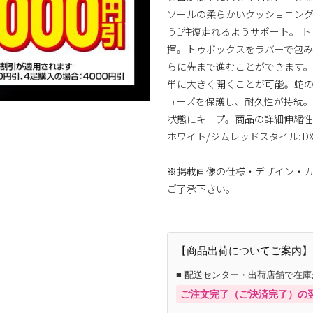
ソールの柔らかいクッショニング
う1往復走れるようサポート。 
揮。トゥボックスをラバーで包み
らに先まで進むことができます。
単に大きく開くことが可能。蛇
ューズを保護し、耐久性が持続。
状態にキープ。商品の詳細伸縮性
ホワイト/ジムレッドスタイル: DX7
※掲載画像の仕様・デザイン・
ご了承下さい。
【商品出荷についてご案内】
■ 配送センター・出荷店舗で在
ご注文完了（ご決済完了）の