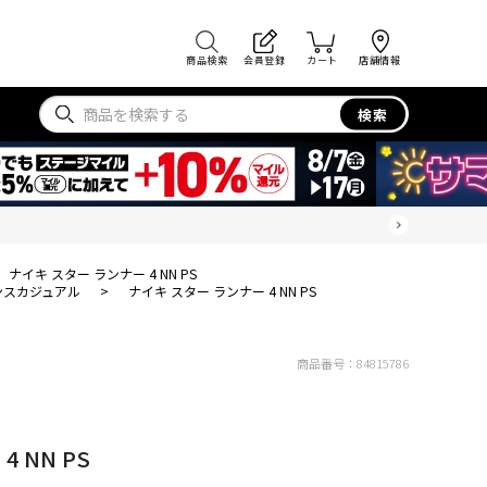
商品検索
会員登録
カート
店舗情報
検索
ナイキ スター ランナー 4 NN PS
ンスカジュアル
>
ナイキ スター ランナー 4 NN PS
商品番号：
84815786
 NN PS