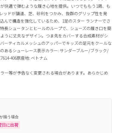
が快適で弾むような履き心地を提供。いつでももう1周、も
トレッドが舗道、芝、砂利をつかみ、抜群のグリップ性を発
込んで構造を強化しているため、1足のスター ランナーでさ
特長シュータンとヒールのループで、シューズの履き口を簡
のように丈夫なデザイン。つま先をカバーする合成素材がシ
バーティカルメッシュのアッパーでキッズの足元をクールな
のあるシューレース表示カラー: サンダーブルー/ブラック/
614-406原産地: ベトナム
カラー等が予告なく変更される場合があります。あらかじめ
庫が揃う場合
翌日に出荷