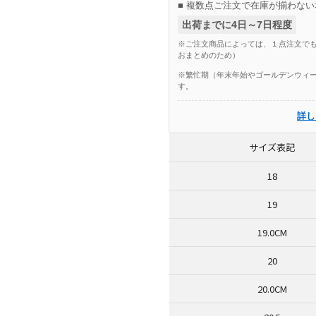
■ 複数点ご注文で在庫が揃わない
出荷までに4日～7日程度
※ご注文商品によっては、１点注文でも
おまとめのため）
※繁忙期（年末年始やゴールデンウィー
す。
詳し
サイズ表記
18
19
19.0CM
20
20.0CM