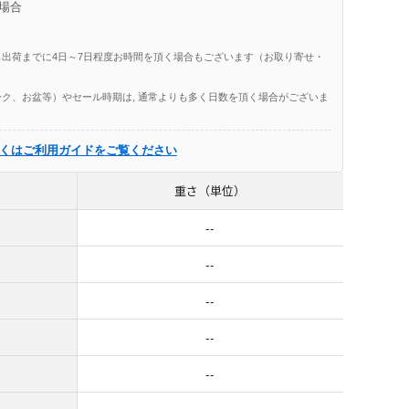
場合
出荷までに4日～7日程度お時間を頂く場合もございます（お取り寄せ・
ク、お盆等）やセール時期は, 通常よりも多く日数を頂く場合がございま
くはご利用ガイドをご覧ください
重さ（単位）
--
--
--
--
--