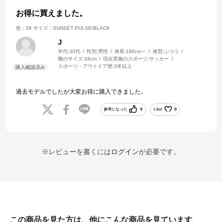
お得に買えました。
色：28
サイズ：SUNSET PULSE/BLACK
J
年代:
30代
性別:
男性
身長:
180cm～
体型:
ふつう
靴のサイズ:
28cm
現在実施のスポーツ:
サッカー
スポーツ・アウトドア歴:
3年以上
過去モデルでしたが大変お得に購入できました。
参考になった
0
Like!
0
※レビューを書くには
ログイン
が必要です。
この商品を見た方は、他にこんな商品を見ています