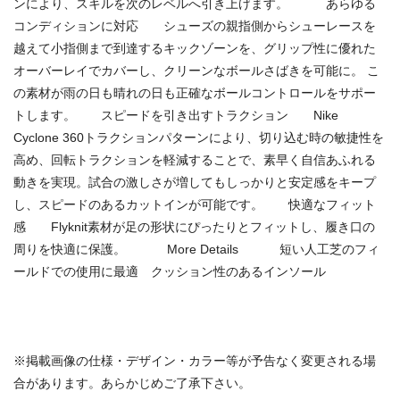
ンにより、スキルを次のレベルへ引き上げます。 あらゆる
コンディションに対応 シューズの親指側からシューレースを
越えて小指側まで到達するキックゾーンを、グリップ性に優れた
オーバーレイでカバーし、クリーンなボールさばきを可能に。 こ
の素材が雨の日も晴れの日も正確なボールコントロールをサポー
トします。 スピードを引き出すトラクション Nike
Cyclone 360トラクションパターンにより、切り込む時の敏捷性を
高め、回転トラクションを軽減することで、素早く自信あふれる
動きを実現。試合の激しさが増してもしっかりと安定感をキープ
し、スピードのあるカットインが可能です。 快適なフィット
感 Flyknit素材が足の形状にぴったりとフィットし、履き口の
周りを快適に保護。 More Details 短い人工芝のフィ
ールドでの使用に最適 クッション性のあるインソール
商品番号：82799065831838638346190584817808
※掲載画像の仕様・デザイン・カラー等が予告なく変更される場
合があります。あらかじめご了承下さい。