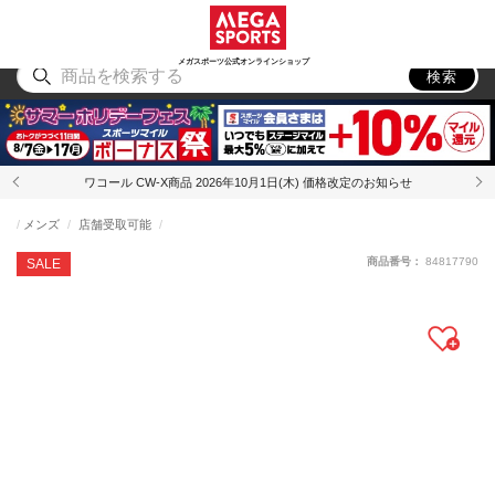
スポーツ
アウトドア
ブランド
アイテム
から探す
から探す
から探す
から探す
メガスポーツ公式オンラインショップ
検索
ワコール CW-X商品 2026年10月1日(木) 価格改定のお知らせ
メンズ
店舗受取可能
商品番号：
84817790
SALE