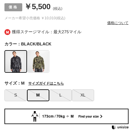
￥5,500
(税込)
メーカー希望小売価格
￥10,010(税込)
価格について
獲得ステージマイル：最大
275マイル
カラー：BLACK/BLACK
サイズ：M
サイズガイドはこちら
S
M
L
XL
173cm / 70kg
M
Find your size