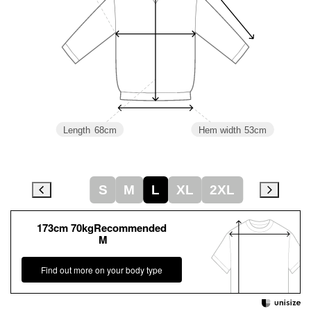
Length
68cm
Hem width
53cm
S
M
L
XL
2XL
173cm 70kgRecommended
M
Find out more on your body type