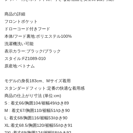
商品の詳細
フロントポケット
ドローコード付きフード
本体/フード裏地:ポリエステル100%
洗濯機洗い可能
表示カラー:ブラック/ブラック
スタイル:FZ1089-010
原産地:ベトナム
モデルの身長183cm、Mサイズ着用
スタンダードフィット:定番の快適な着用感
商品の仕上がり寸法 (単位:cm)
S : 着丈66/胸囲104/裾幅49/ゆき89
M : 着丈67/胸囲110/裾幅51/ゆき90
L: 着丈68/胸囲116/裾幅53/ゆき90
XL:着丈68.5/胸囲120/裾幅55/ゆき91
2XL:着丈69/胸囲124/裾幅58/ゆき92