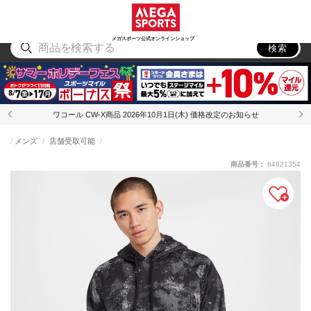
スポーツ
アウトドア
ブランド
アイテム
から探す
から探す
から探す
から探す
メガスポーツ公式オンラインショップ
検索
ワコール CW-X商品 2026年10月1日(木) 価格改定のお知らせ
メンズ
店舗受取可能
商品番号：
84821354