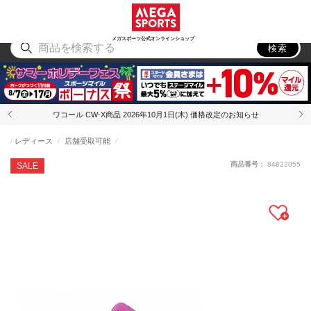
スポーツ
アウトドア
ブランド
アイテム
から探す
から探す
から探す
から探す
メガスポーツ公式オンラインショップ
検索
ワコール CW-X商品 2026年10月1日(木) 価格改定のお知らせ
レディース
店舗受取可能
商品番号：
84822055
SALE