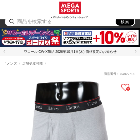
スポーツ
アウトドア
ブランド
アイテム
から探す
から探す
から探す
から探す
メガスポーツ公式オンラインショップ
検索
ワコール CW-X商品 2026年10月1日(木) 価格改定のお知らせ
メンズ
店舗受取可能
商品番号：
84827500