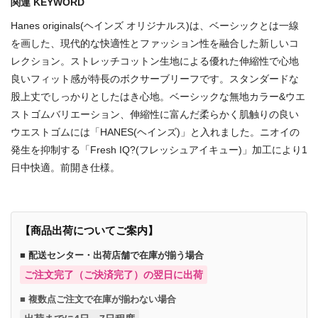
関連 KEYWORD
Hanes originals(ヘインズ オリジナルス)は、ベーシックとは一線
を画した、現代的な快適性とファッション性を融合した新しいコ
レクション。ストレッチコットン生地による優れた伸縮性で心地
良いフィット感が特長のボクサーブリーフです。スタンダードな
股上丈でしっかりとしたはき心地。ベーシックな無地カラー&ウエ
ストゴムバリエーション、伸縮性に富んだ柔らかく肌触りの良い
ウエストゴムには「HANES(ヘインズ)」と入れました。ニオイの
発生を抑制する「Fresh IQ?(フレッシュアイキュー)」加工により1
日中快適。前開き仕様。
【商品出荷についてご案内】
■ 配送センター・出荷店舗で在庫が揃う場合
ご注文完了（ご決済完了）の翌日に出荷
■ 複数点ご注文で在庫が揃わない場合