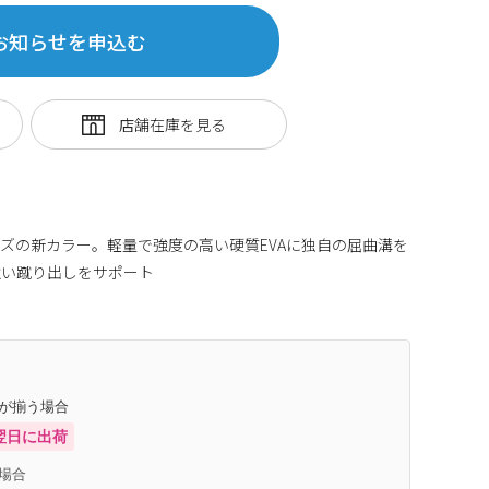
お知らせを申込む
ズの新カラー。軽量で強度の高い硬質EVAに独自の屈曲溝を
力強い蹴り出しをサポート
商品番号:84830827
庫が揃う場合
翌日に出荷
場合