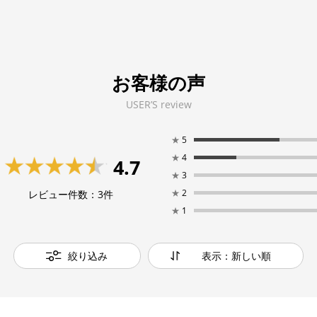
お客様の声
USER’S review
★
5
★
4
4.7
★
3
★
2
レビュー件数：
3
件
★
1
絞り込み
表示：新しい順