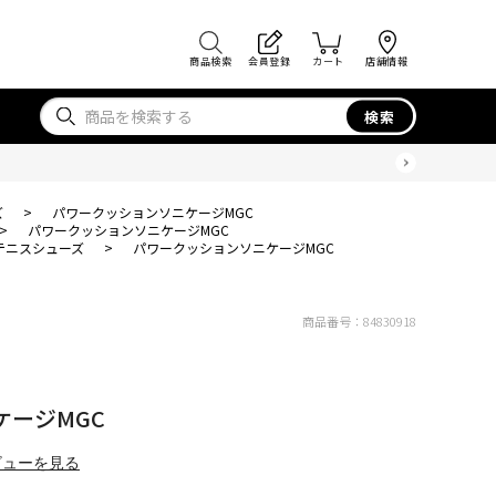
商品検索
会員登録
カート
店舗情報
検索
ズ
>
パワークッションソニケージMGC
>
パワークッションソニケージMGC
テニスシューズ
>
パワークッションソニケージMGC
商品番号：
84830918
ージMGC
ビューを見る