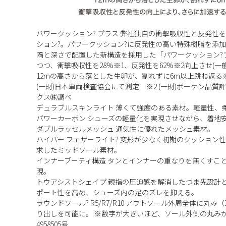
パワークッション? プラス 弊社独自の衝撃吸収性と反発性
ション?。パワークッション?に反発性の高い特殊樹脂を添
隔と深さで配置した新構造を採用した「パワークッション?
つつ、衝撃吸収性を28%※1、反発性を62%※2向上させ(一般
12mの高さから落とした生卵が、割れずに6m以上跳ね返る※
(一財)日本車両検査協会にて測定 ※2 (一財)ボーケン品質評
クス㈱調べ
デュラブルスキンライト 薄くて強度のある素材。軽量性、
パワーカーボン シューズの軽量化を実現させながら、着地
ダブルラッセルメッシュ 通気性に優れたメッシュ素材。
ハイパー フェザーライト? 変形が少なく初期のクッション
求したミッドソール素材。
インナーブーティ構造 タンとインナーの重なりを無くすこ
現。
トウアシストシェイプ 親指の圧迫感を解消したつま先設計
ポート性を高め、シューズ内の足のズレを抑える。
ラウンドソール? R5/R7/R10 アウトソール外周全体に丸
り出しを可能に。 ※数字が大きいほど、ソール外側の丸み
4958505号