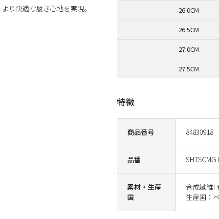
、より快適な履き心地を実現。
26.0CM
26.5CM
27.0CM
27.5CM
特徴
商品番号
84830918
品番
SHTSCMG 
素材・生産
合成繊維+
国
生産国：