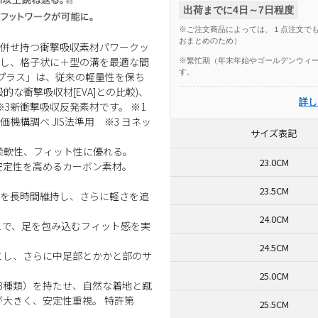
出荷までに4日～7日程度
※ご注文商品によっては、１点注文でも
おまとめのため）
を併せ持つ衝撃吸収素材パワークッ
加し、格子状に＋型の溝を最適な間
※繁忙期（年末年始やゴールデンウィー
す。
プラス」は、従来の軽量性を保ち
的な衝撃吸収材[EVA]との比較)、
詳し
3新衝撃吸収反発素材です。 ※1
価機構調べ JIS法準用 ※3 ヨネッ
サイズ表記
柔軟性、フィット性に優れる。
23.0CM
安定性を高めるカーボン素材。
23.5CM
性を長時間維持し、さらに軽さを追
24.0CM
とで、足を包み込むフィット感を実
24.5CM
とし、さらに中足部とかかと部のサ
25.0CM
み（3種類）を持たせ、自然な着地と蹴
が大きく、安定性重視。 特許第
25.5CM