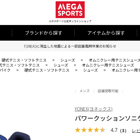
メガスポーツ公式オンラインショップ
ブランドから探す
アイテムから探す
7/28(火)に発生した地震による一部店舗 臨時休業のお知らせ
硬式テニス・ソフトテニス
>
シューズ
>
オムニクレー用テニスシュー
式テニス・ソフトテニス
>
シューズ
>
オムニクレー用テニスシューズ
パイク
>
硬式テニス・ソフトテニス
>
シューズ
>
オムニクレー用
メンズ
店舗受取可能
YONEX(ヨネックス)
パワークッションソニケ
4.7
（3）
レ