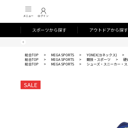
メニュー
ログイン
スポーツから探す
アウトドアから探す
総合TOP
>
MEGA SPORTS
>
YONEX(ヨネックス)
>
総合TOP
>
MEGA SPORTS
>
競技・スポーツ
>
硬
総合TOP
>
MEGA SPORTS
>
シューズ・スニーカー・ス
SALE