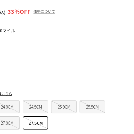
33
％OFF
価格について
込)
40マイル
はこちら
24.0CM
24.5CM
25.0CM
25.5CM
27.0CM
27.5CM