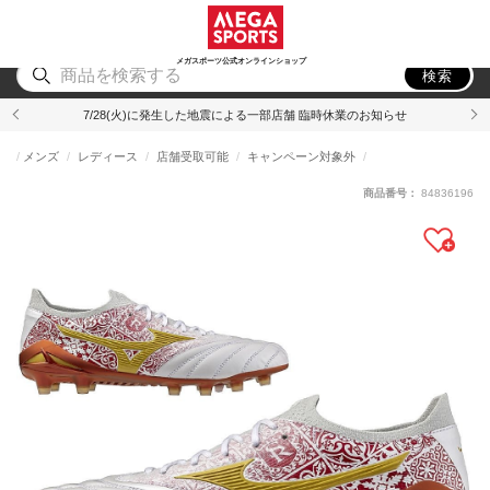
スポーツ
アウトドア
ブランド
アイテム
から探す
から探す
から探す
から探す
メガスポーツ公式オンラインショップ
検索
7/28(火)に発生した地震による一部店舗 臨時休業のお知らせ
メンズ
レディース
店舗受取可能
キャンペーン対象外
商品番号：
84836196