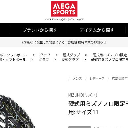
メガスポーツ公式オンラインショップ
ブランドから探す
アイテムから探す
7/28(火)に発生した地震による一部店舗 臨時休業のお知らせ
球・ソフトボール
>
グラブ
>
硬式グラブ
>
硬式用ミズノプロ限定モ
球・ソフトボール
>
グラブ
>
硬式グラブ
>
硬式用ミズノプロ限定モ
メンズ
レディース
店舗受取可
MIZUNO(ミズノ)
硬式用ミズノプロ限定モ
用:サイズ11