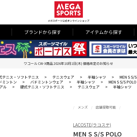
メガスポーツ公式オンラインショップ
ブランドから探す
アイテムから探す
ワコール CW-X商品 2026年10月1日(木) 価格改定のお知らせ
式テニス・ソフトテニス
>
テニスウェア
>
半袖シャツ
>
MEN S S/
ドミントン
>
バドミントンウェア
>
半袖シャツ
>
MEN S S/S POLO
アル
>
硬式テニス・ソフトテニス
>
テニスウェア
>
半袖シャツ
メンズ
店舗受取可能
LACOSTE(ラコステ)
MEN S S/S POLO