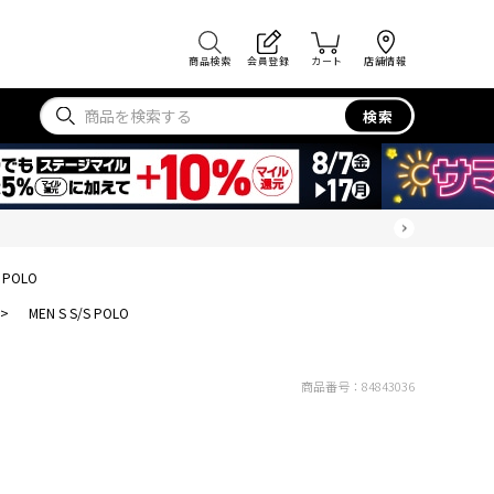
商品検索
会員登録
カート
店舗情報
検索
S POLO
>
MEN S S/S POLO
商品番号：
84843036