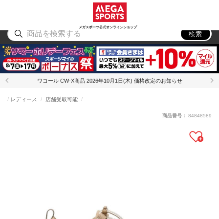
スポーツ
アウトドア
ブランド
アイテム
から探す
から探す
から探す
から探す
メガスポーツ公式オンラインショップ
検索
ワコール CW-X商品 2026年10月1日(木) 価格改定のお知らせ
レディース
店舗受取可能
商品番号：
84848589