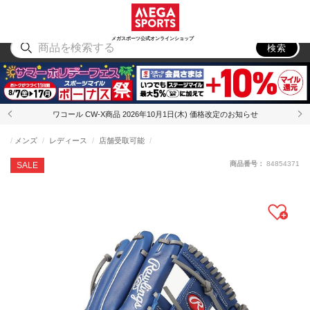
スポーツ
アウトドア
ブランド
アイテム
から探す
から探す
から探す
から探す
メガスポーツ公式オンラインショップ
検索
ワコール CW-X商品 2026年10月1日(木) 価格改定のお知らせ
メンズ
レディース
店舗受取可能
商品番号：
84854371
SALE