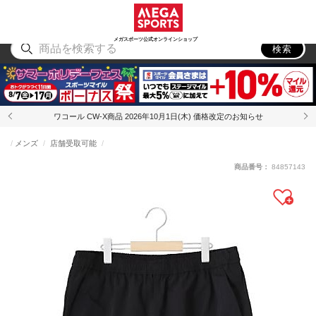
スポーツ
アウトドア
ブランド
アイテム
から探す
から探す
から探す
から探す
メガスポーツ公式オンラインショップ
検索
ワコール CW-X商品 2026年10月1日(木) 価格改定のお知らせ
メンズ
店舗受取可能
商品番号：
84857143