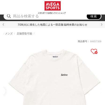
スポーツ
アウトドア
ブランド
アイテム
から探す
から探す
から探す
から探す
メガスポーツ公式オンラインショップ
検索
7/28(火)に発生した地震による一部店舗 臨時休業のお知らせ
メンズ
店舗受取可能
商品番号：
84857309