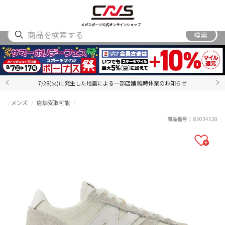
SHOES
WEAR
ACCESSORY
BRAND
RANKING
メガスポーツ公式オンラインショップ
検索
7/28(火)に発生した地震による一部店舗 臨時休業のお知らせ
メンズ
店舗受取可能
商品番号：
85034528