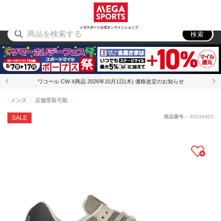
スポーツ
アウトドア
ブランド
アイテム
から探す
から探す
から探す
から探す
メガスポーツ公式オンラインショップ
検索
ワコール CW-X商品 2026年10月1日(木) 価格改定のお知らせ
メンズ
店舗受取可能
商品番号：
85036903
SALE