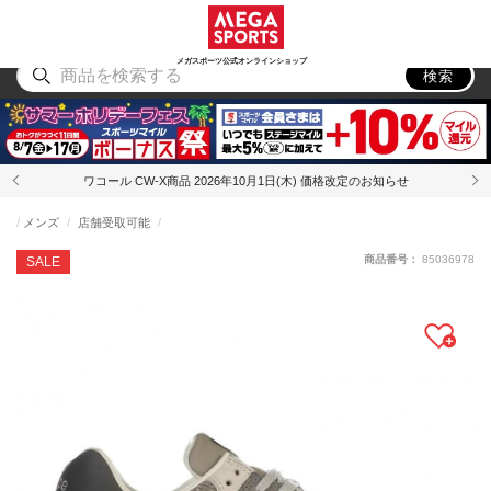
スポーツ
アウトドア
ブランド
アイテム
から探す
から探す
から探す
から探す
メガスポーツ公式オンラインショップ
検索
ワコール CW-X商品 2026年10月1日(木) 価格改定のお知らせ
メンズ
店舗受取可能
商品番号：
85036978
SALE