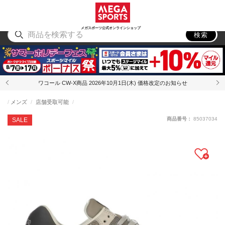
スポーツ
アウトドア
ブランド
アイテム
から探す
から探す
から探す
から探す
メガスポーツ公式オンラインショップ
検索
ワコール CW-X商品 2026年10月1日(木) 価格改定のお知らせ
メンズ
店舗受取可能
商品番号：
85037034
SALE