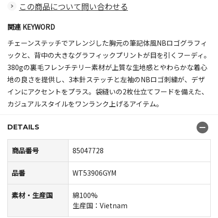
この商品について問い合わせる
関連 KEYWORD
チェーンステッチでアレンジした胸元の筆記体風NBロゴグラフィ
ックと、背中の大きなグラフィックプリントが目を引くフーディ。
380gの裏毛フレンチテリー素材が上質な生地感とやわらかな着心
地の良さを提供し、3本針ステッチと左袖のNBロゴ刺繍が、デザ
インにアクセントをプラス。袋縫いの2枚仕立てフードを備えた、
カジュアルスタイルをワンランク上げるアイテム。
DETAILS
商品番号
85047728
品番
WT53906GYM
素材・生産国
綿100%
生産国：Vietnam