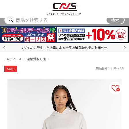
SHOES
WEAR
ACCESSORY
BRAND
RANKING
メガスポーツ公式オンラインショップ
検索
7/28(火)に発生した地震による一部店舗 臨時休業のお知らせ
レディース
店舗受取可能
商品番号：
85047728
SALE