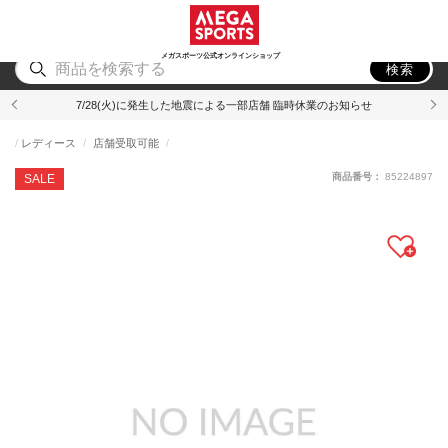
スポーツ
アウトドア
ブランド
アイテム
から探す
から探す
から探す
から探す
メガスポーツ公式オンラインショップ
検索
7/28(火)に発生した地震による一部店舗 臨時休業のお知らせ
レディース
店舗受取可能
商品番号：
85224897
SALE