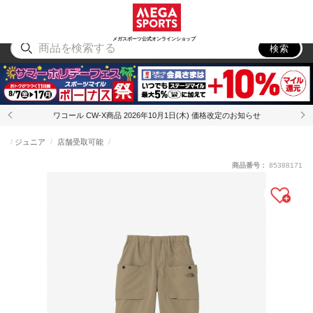
スポーツ
アウトドア
ブランド
アイテム
から探す
から探す
から探す
から探す
メガスポーツ公式オンラインショップ
検索
ワコール CW-X商品 2026年10月1日(木) 価格改定のお知らせ
ジュニア
店舗受取可能
商品番号：
85388171