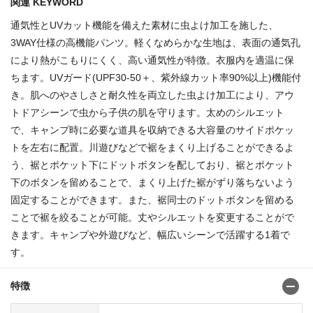
関連 KEYWORD
通気性とUVカット機能を備えた素材に虫よけ加工を施した、
3WAY仕様の高機能パンツ。軽くなめらかな生地は、表面の通気孔
により熱がこもりにくく、高い通気性が特徴。衣服内を適温に保
ちます。UVガード(UPF30-50＋、紫外線カット率90%以上)機能付
き。肌へのやさしさと耐久性を両立した虫よけ加工により、アウ
トドアシーンで虫から子供の肌を守ります。太めのシルエット
で、キャンプ時に必要な道具を収納できる大容量のサイドポケッ
トを左右に配置。川遊びなどで裾をまくり上げることができるよ
う、裾とポケット下にドットボタンを配しており、裾とポケット
下のボタンを留めることで、まくり上げた裾がずり落ちないよう
固定することができます。また、裾同士のドットボタンを留める
ことで裾を絞ることが可能。丈やシルエットを変更することがで
きます。キャンプや外遊びなど、幅広いシーンで活躍する1着で
す。
特徴