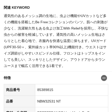
関連 KEYWORD
通気性のあるメッシュ調の生地に、虫よけ機能やUVカットなど多
くの機能を搭載したBe Freeコレクションのパンツ。肌への刺激が
少なく、洗濯耐久性もある虫よけ加工With Reliefを採用し、不快な
虫からの被害を軽減しています。通気性の高いメッシュ生地はさ
らりとした着心地で、衣服内を快適な温度に保ちます。UVガード
(UPF30-50＋、紫外線カット率90%以上)機能付き。ウエストはサ
イズ調節がしやすいスピンドル仕様。フロントはトップスをイン
しても美しい、スッキリとしたデザイン。アウトドアからタウン
ユースまで幅広く活用できる1着です。
特徴
商品番号
85389815
品番
NBW32531 NT