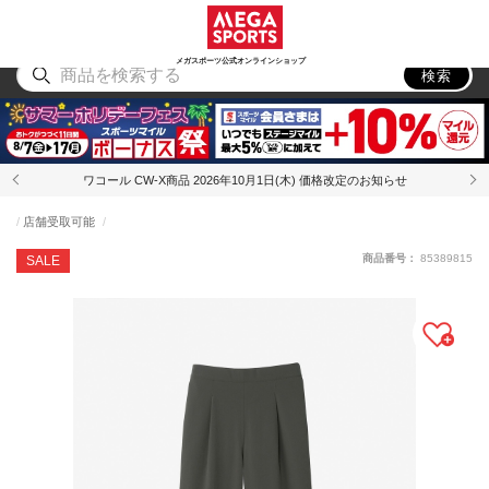
スポーツ
アウトドア
ブランド
アイテム
から探す
から探す
から探す
から探す
メガスポーツ公式オンラインショップ
検索
ワコール CW-X商品 2026年10月1日(木) 価格改定のお知らせ
店舗受取可能
商品番号：
85389815
SALE