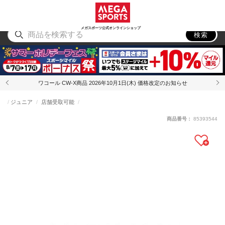
スポーツ
アウトドア
ブランド
アイテム
から探す
から探す
から探す
から探す
メガスポーツ公式オンラインショップ
検索
ワコール CW-X商品 2026年10月1日(木) 価格改定のお知らせ
ジュニア
店舗受取可能
商品番号：
85393544